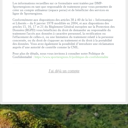
Les informations recueillies sur ce formulaire sont traitées par DMP-
Sportsregions en tant que responsable de traitement pour vous permettre de
créer un compte utilisateur (espace perso) et de bénéficier des services en
ligne de Sportsregions.
Conformément aux dispositions des articles 38 à 40 de la loi « Informatique
et Libertés » du 6 janvier 1978 modifiée en 2004, et aux dispositions des
articles 15, 16, 17 et 21 du Règlement Général européen sur la Protection des
Données (RGPD) vous bénéficiez du droit de demander au responsable du
traitement l'accès aux données à caractère personnel, la rectification ou
l'effacement de celles-ci, ou une limitation du traitement relatif à la personne
concernée, ou du droit de s'opposer au traitement et du droit à la portabilité
des données. Vous avez également la possibilité d’introduire une réclamation
auprès d’une autorité de contrôle comme la CNIL.
Pour plus de détails, nous vous invitons à consulter notre Politique de
Confidentialité :
https://www.sportsregions.fr/politique-de-confidentialite
J'ai déjà un compte